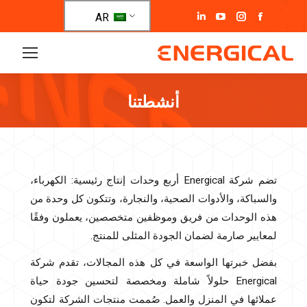
تفتح
تفتح
تفتح
تفتح
AR
صفحة
صفحة
صفحة
صفحة
فيسبوك
انستغرام
يوتيوب
لينكد
في
في
في
إن
نافذة
نافذة
نافذة
في
أنشطتنا
جديدة
جديدة
جديدة
نافذة
جديدة
أنت هنا:
تضم شركة Energical أربع وحدات إنتاج رئيسية: الكهرباء،
والسباكة، والأدوات الصحية، والنجارة، وتتكون كل وحدة من
هذه الوحدات من فريق وموظفين متخصصين، يعملون وفقًا
لمعايير صارمة لضمان الجودة المثلى للمنتج.
بفضل خبرتها الواسعة في كل هذه المجالات، تقدم شركة
Energical حلولاً شاملة ومخصصة لتحسين جودة حياة
عملائها في المنزل والعمل. صُممت منتجات الشركة لتكون