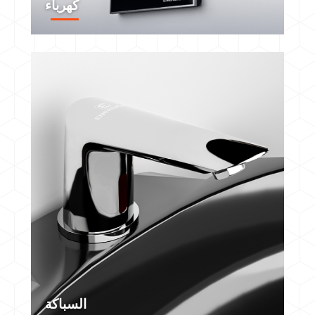
كهرباء
السباكة