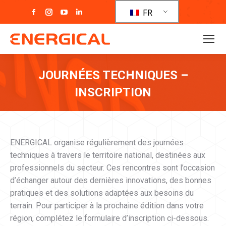
La
La
La
La
FR
page
page
page
page
Facebook
Instagram
YouTube
LinkedIn
s'ouvre
s'ouvre
s'ouvre
s'ouvre
dans
dans
dans
dans
JOURNÉES TECHNIQUES –
une
une
une
une
nouvelle
nouvelle
nouvelle
nouvelle
INSCRIPTION
fenêtre
fenêtre
fenêtre
fenêtre
Vous êtes ici :
ENERGICAL organise régulièrement des journées
techniques à travers le territoire national, destinées aux
professionnels du secteur. Ces rencontres sont l’occasion
d’échanger autour des dernières innovations, des bonnes
pratiques et des solutions adaptées aux besoins du
terrain. Pour participer à la prochaine édition dans votre
région, complétez le formulaire d’inscription ci-dessous.