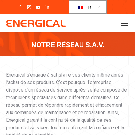
La
La
La
La
FR
page
page
page
page
Facebook
Instagram
YouTube
LinkedIn
s'ouvre
s'ouvre
s'ouvre
s'ouvre
dans
dans
dans
dans
NOTRE RÉSEAU S.A.V.
une
une
une
une
nouvelle
nouvelle
nouvelle
nouvelle
Vous êtes ici :
fenêtre
fenêtre
fenêtre
fenêtre
Energical s’engage à satisfaire ses clients même après
l’achat de ses produits. C’est pourquoi l’entreprise
dispose d’un réseau de service après-vente composé de
techniciens spécialisés dans différents domaines. Ce
réseau permet de répondre rapidement et efficacement
aux demandes de maintenance et de réparation. Ainsi,
Energical garantit la continuité de la qualité de ses
produits et services, tout en renforçant la confiance et la