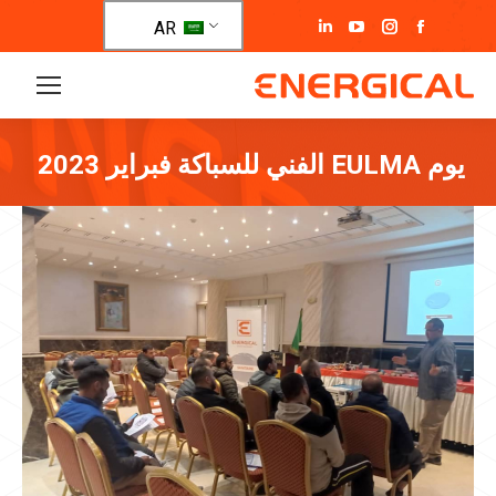
تفتح
تفتح
تفتح
تفتح
AR
صفحة
صفحة
صفحة
صفحة
فيسبوك
انستغرام
يوتيوب
لينكد
في
في
في
إن
نافذة
نافذة
نافذة
في
يوم EULMA الفني للسباكة فبراير 2023
جديدة
جديدة
جديدة
نافذة
جديدة
أنت هنا: